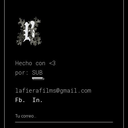
Hecho con <3
por:
SUB
lafierafilms@gmail.com
Fb.
In.