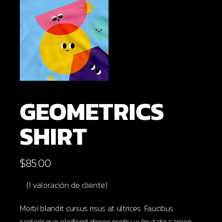
GEOMETRICS
SHIRT
$
85.00
(
1
valoración de cliente)
Morbi blandit cursus risus at ultrices. Faucibus
scelerisque eleifend donec pretiu vulputate sapien