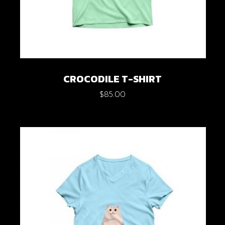
CROCODILE T-SHIRT
$
85.00